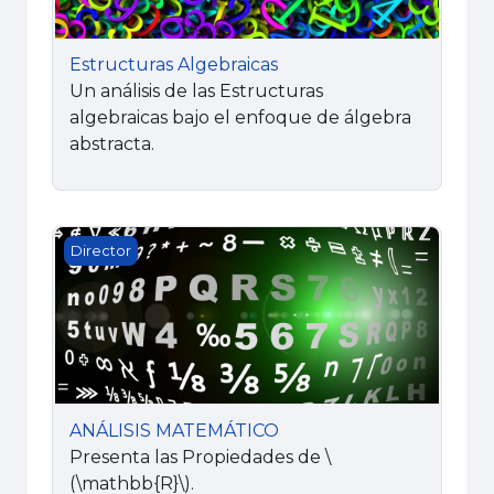
Estructuras Algebraicas
Un análisis de las Estructuras
algebraicas bajo el enfoque de álgebra
abstracta.
ANÁLISIS MATEMÁTICO
Director
ANÁLISIS MATEMÁTICO
Presenta las Propiedades de
\
(\mathbb{R}\)
.