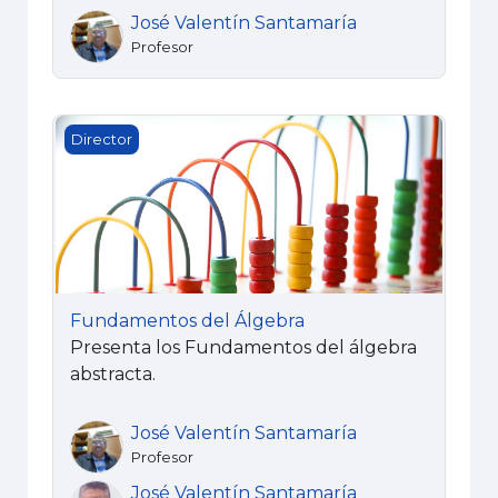
José Valentín Santamaría
Profesor
Fundamentos del Álgebra
Director
Fundamentos del Álgebra
Presenta los Fundamentos del álgebra
abstracta.
José Valentín Santamaría
Profesor
José Valentín Santamaría