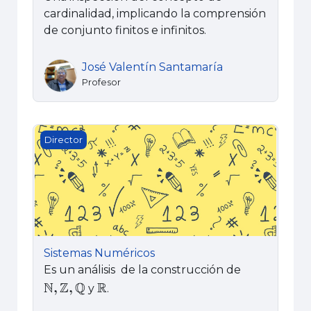
cardinalidad, implicando la comprensión
de conjunto finitos e infinitos.
José Valentín Santamaría
Profesor
Sistemas Numéricos
Director
Sistemas Numéricos
Es un análisis de la construcción de
y
.
ℕ
,
ℤ
,
ℚ
ℝ