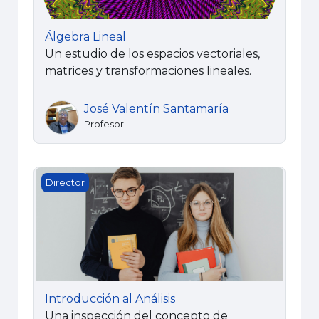
Álgebra Lineal
Un estudio de los espacios vectoriales,
matrices y transformaciones lineales.
José Valentín Santamaría
Profesor
Introducción al Análisis
Director
Introducción al Análisis
Una inspección del concepto de