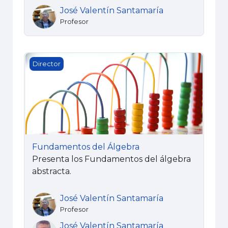
José Valentín Santamaría
Profesor
Fundamentos del Álgebra
Director
Fundamentos del Álgebra
Presenta los Fundamentos del álgebra
abstracta.
José Valentín Santamaría
Profesor
José Valentín Santamaría