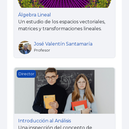
Álgebra Lineal
Un estudio de los espacios vectoriales,
matrices y transformaciones lineales.
José Valentín Santamaría
Profesor
Introducción al Análisis
Director
Introducción al Análisis
Una inspección del concepto de