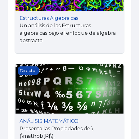
Estructuras Algebraicas
Un análisis de las Estructuras
algebraicas bajo el enfoque de álgebra
abstracta.
ANÁLISIS MATEMÁTICO
Director
ANÁLISIS MATEMÁTICO
Presenta las Propiedades de
\
(\mathbb{R}\)
.