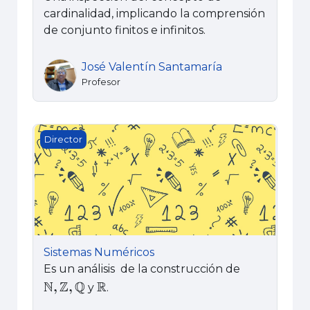
cardinalidad, implicando la comprensión
de conjunto finitos e infinitos.
José Valentín Santamaría
Profesor
Sistemas Numéricos
Director
Sistemas Numéricos
Es un análisis de la construcción de
y
.
ℕ
,
ℤ
,
ℚ
ℝ